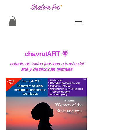
chavrutART 🌟
estudio de textos judaicos a través del
arte y de técnicas teatrales