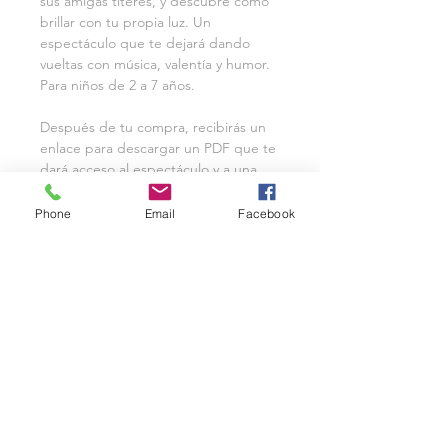
sus amigas títeres, y descubre cómo
brillar con tu propia luz. Un
espectáculo que te dejará dando
vueltas con música, valentía y humor.
Para niños de 2 a 7 años.
Después de tu compra, recibirás un
enlace para descargar un PDF que te
dará acceso al espectáculo y a una
guía de actividades. El enlace tendrá
una duración de 30 días. Si necesitas
Phone
Email
Facebook
ayuda, no dudes en ponerte en
contacto conmigo.
* Si deseas mostrar este show para tu
organización, sinagoga o escuela,
compra el show de Janucá con la Ms.
Eve para uso organizacional y escolar.