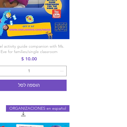
תצוגה מהירה
ael activity guide companion with Ms.
Eve for families/single classroom
מחיר
הוספה לסל
ORGANIZACIONES en español