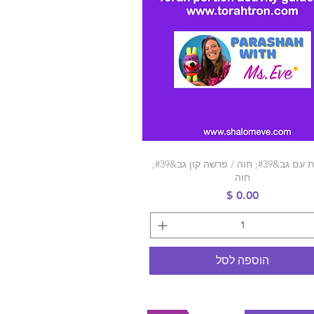
תצוגה מהירה
פרשת עם גב&#39; חוה / פרשה קון גב&#39;
חוה
מחיר
הוספה לסל