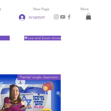
ת
New Page
More
להתחברות
🌟Live and Zoom shows
Family/ single classroom